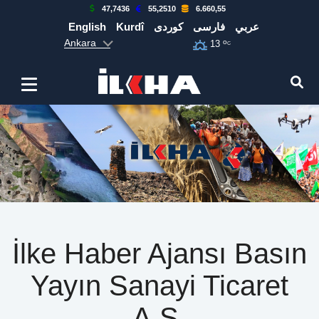
47,7436
55,2510
6.660,55
English
Kurdî
كوردی
فارسی
عربي
Ankara
o
13
C
İlke Haber Ajansı Basın
Yayın Sanayi Ticaret
A.Ş.