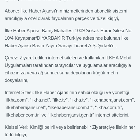
Abone: İlke Haber Ajansı’nın hizmetlerinden abonelik sistemi
aracılığıyla özel olarak faydalanan gerçek ve tüzel kişiyi,
İlke Haber Ajansı: Barış Mahallesi 1009 Sokak Ebrar Sitesi No:
10/4 Kayapınar/DİYARBAKIR Türkiye adresinde bulunan İlke
Haber Ajansı Basın Yayın Sanayi Ticaret A.Ş. Şirketi’ni,
Çerez: Ziyaret edilen internet siteleri ve kullanılan ILKHA Mobil
Uygulamaları tarafından tarayıcılar ve uygulamalar aracılığıyla
cihazınıza veya ağ sunucusuna depolanan küçük metin
dosyalarını,
İnternet Sitesi: İlke Haber Ajansı’nın sahibi olduğu ve yönettiği
“ilkha.com”, “ilkha.net”, “ilke.tv”, “ilkha.tv”, “ilkehaberajansi.com”,
“ilkehaberajansi.net”, “ilkehaberansi.com.tr”, “ilkha.com.tr”,
“ilkehaber.com.tr” ve “ilkehaberajansi.gen.tr” internet sitelerini,
Kişisel Veri: Kimliği belirli veya belirlenebilir Ziyaretçiye ilişkin her
türlü bilgiyi,