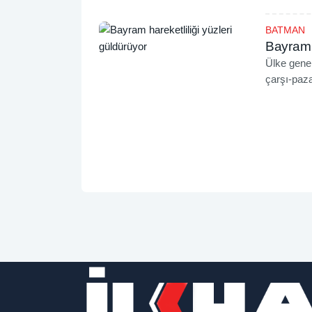
BATMAN
Bayram h
Ülke genel
çarşı-paza
esnafın y