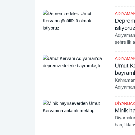
düzenledi.
ADIYAMA
Depremz
istiyoru
Adıyaman'
şehre ilk
çalışmalar
yapmak ist
ADIYAMA
Umut Ke
bayraml
Kahramanm
Adıyaman'
gönüllüler
DİYARBAK
Minik h
Diyarbakır
harçlıklar
göndermek