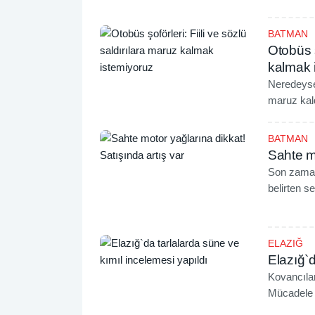
işlemekte.
BATMAN
Otobüs ş
kalmak 
Neredeyse 
maruz kald
çağrısınd
BATMAN
Sahte mo
Son zamanl
belirten se
bulundu.
ELAZIĞ
Elazığ`d
Kovancıla
Mücadele A
ekinlerde 