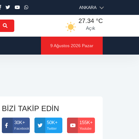
ANKARA
27.34 °C
Açık
9 Ağustos 2026 Pazar
BİZİ TAKİP EDİN
30K+
50K+
155K+
Facebook
Twitter
Youtube