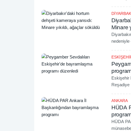
DİYARBAK
Diyarba
Minare y
Diyarbakır
nedeniyle 
söküldü.
ESKİŞEHİ
Peygamb
program
Eskişehir 
Reşadiye C
ANKARA
HÜDA PA
program
HÜDA PAR
münasebet