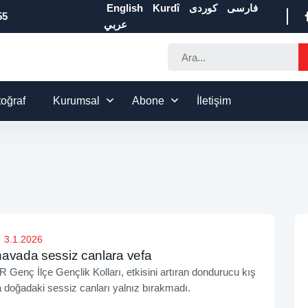
English
Kurdî
كوردی
فارسی
55
عربي
toğraf
Kurumsal
Abone
İletişim
3.1.2026
avada sessiz canlara vefa
enç İlçe Gençlik Kolları, etkisini artıran dondurucu kış
a doğadaki sessiz canları yalnız bırakmadı.