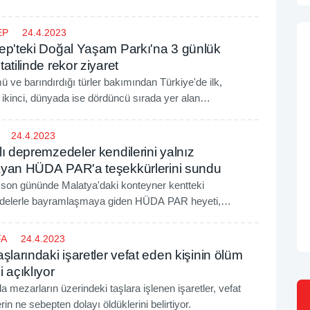
EP
24.4.2023
ep'teki Doğal Yaşam Parkı'na 3 günlük
atilinde rekor ziyaret
 ve barındırdığı türler bakımından Türkiye'de ilk,
ikinci, dünyada ise dördüncü sırada yer alan
teki Doğal Yaşam Parkı'nı 3 günlük bayram tatilinde
1 bin 500 kişi ziyaret etti.
24.4.2023
ı depremzedeler kendilerini yalnız
yan HÜDA PAR'a teşekkürlerini sundu
son gününde Malatya'daki konteyner kentteki
elerle bayramlaşmaya giden HÜDA PAR heyeti,
ler tarafından ilgi ve sevgiyle karşılandı.
FA
24.4.2023
şlarındaki işaretler vefat eden kişinin ölüm
 açıklıyor
da mezarların üzerindeki taşlara işlenen işaretler, vefat
rin ne sebepten dolayı öldüklerini belirtiyor.