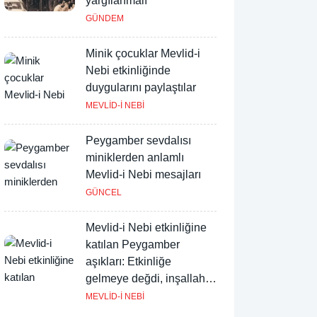
yargılanmalı"
GÜNDEM
Minik çocuklar Mevlid-i
Nebi etkinliğinde
duygularını paylaştılar
MEVLİD-İ NEBİ
Peygamber sevdalısı
miniklerden anlamlı
Mevlid-i Nebi mesajları
GÜNCEL
Mevlid-i Nebi etkinliğine
katılan Peygamber
aşıkları: Etkinliğe
gelmeye değdi, inşallah
devamı gelir
MEVLİD-İ NEBİ