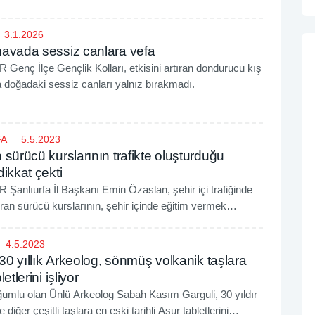
3.1.2026
avada sessiz canlara vefa
enç İlçe Gençlik Kolları, etkisini artıran dondurucu kış
a doğadaki sessiz canları yalnız bırakmadı.
FA
5.5.2023
sürücü kurslarının trafikte oluşturduğu
ikkat çekti
anlıurfa İl Başkanı Emin Özaslan, şehir içi trafiğinde
uran sürücü kurslarının, şehir içinde eğitim vermek
lmaları sonucu oluşan tehlikeleri gündeme taşıdı.
4.5.2023
 30 yıllık Arkeolog, sönmüş volkanik taşlara
etlerini işliyor
ğumlu olan Ünlü Arkeolog Sabah Kasım Garguli, 30 yıldır
 diğer çeşitli taşlara en eski tarihli Asur tabletlerini