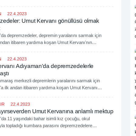
N
22.4.2023
edeler: Umut Kervanı gönüllüsü olmak
z
da depremzedeler, depremin yaralarını sarmak için
 andan itibaren yardıma koşan Umut Kervanı'nın
ının takdir ettiklerini belirterek vakfa gönüllü olarak hizmet
ediklerini söyledi.
N
22.4.2023
rvanı Adıyaman'da depremzedelerle
aştı
araş merkezli depremlerin yaralarını sarmak için
a ilk andan itibaren yardıma koşan Umut Kervanı
i vatandaşla bayramlaştı.
IR
22.4.2023
ayırseverden Umut Kervanına anlamlı mektup
'da 11 yaşındaki bahar isimli kız çocuğu, okul
ıyla topladığı kumbara parasını depremzedelere
 üzere bir mektup eşliğinde Umut Kervanına teslim etti.