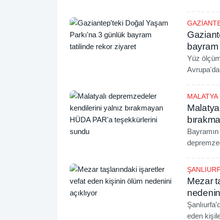
GAZİANT
Gaziant
bayram t
Yüz ölçümü
Avrupa'da 
Gaziantep'
toplamda 5
MALATYA
Malatyal
bırakma
Bayramın 
depremzed
depremzede
ŞANLIUR
Mezar ta
nedenini
Şanlıurfa'
eden kişile