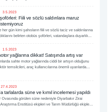
3.5.2023
oförleri: Fiili ve sözlü saldırılara maruz
istemiyoruz
her gün kimi şahısların fiili ve sözlü taciz ve saldırılarına
ıklarını belirten otobüs şoförleri, vatandaşlara duyarlılık
a bulundu.
1.5.2023
tor yağlarına dikkat! Satışında artış var
arda sahte motor yağlarında ciddi bir artışın olduğunu
ktör temsilcileri, araç kullanıcılarına önemli uyarılarda
27.4.2023
a tarlalarda süne ve kımıl incelemesi yapıldı
r Ovasında görülen süne nedeniyle Diyarbakır Zirai
raştırma Enstitüsü ekipleri ve Tarım Müdürlüğü ekipleri,
incelemelerde bulundular.