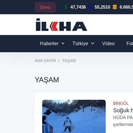
47,7436
55,2510
6.660,
Döviz
Haberler
Türkiye
Video
Fo
ANA SAYFA
YAŞAM
YAŞAM
BİNGÖL
Soğuk h
HÜDA PAR G
şartlarınd