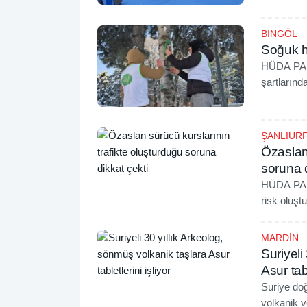
BİNGÖL
Soğuk h
HÜDA PAR G
şartlarınd
ŞANLIUR
Özaslan 
soruna d
HÜDA PAR Ş
risk oluşt
zorunda ka
MARDİN
Suriyeli
Asur tabl
Suriye do
volkanik ve