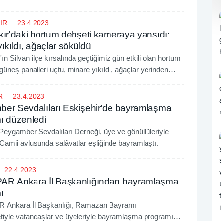
IR
23.4.2023
kır'daki hortum dehşeti kameraya yansıdı:
ıkıldı, ağaçlar söküldü
'ın Silvan ilçe kırsalında geçtiğimiz gün etkili olan hortum
güneş panalleri uçtu, minare yıkıldı, ağaçlar yerinden
R
23.4.2023
er Sevdalıları Eskişehir'de bayramlaşma
ı düzenledi
Peygamber Sevdalıları Derneği, üye ve gönüllüleriyle
amii avlusunda salâvatlar eşliğinde bayramlaştı.
22.4.2023
R Ankara İl Başkanlığından bayramlaşma
ı
 Ankara İl Başkanlığı, Ramazan Bayramı
iyle vatandaşlar ve üyeleriyle bayramlaşma programı