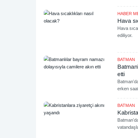
HABER M
Hava sıc
Hava sıcak
ediliyor.
BATMAN
Batmanl
etti
Batman'd
erken saat
BATMAN
Kabrista
Batman'da
vatandaşl
başlarında 