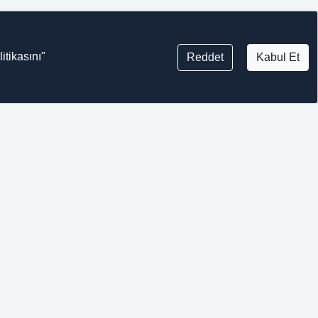
itikasını"
Reddet
Kabul Et