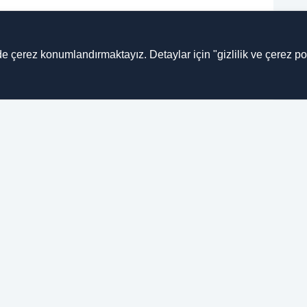
.4.2022
 silah kaçakçılarına operasyon
e çerez konumlandırmaktayız. Detaylar için "gizlilik ve çerez pol
ir araçta yapılan aramada 7 ruhsatsız tabanca ele
n olayla ilgili yakalanan 4 kişiden biri tutuklandı.
8.3.2022
Tip 1 diyabet hastası çocuklara sensörlü
lçüm cihazı verildi
iği koordinesinde Tip 1 diyabet hastası 59 çocuğa
likoz ölçüm cihazı desteği sağlandı.
7.2.2022
 arama kaydı bulunan 19 kişi yakalandı
i, kent genelinde aranan şahıslara yönelik 49 adrese eş
perasyon düzenledi.