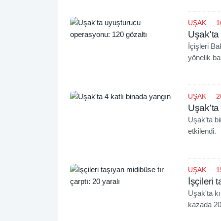
UŞAK
1
Uşak'ta
İçişleri B
yönelik ba
açıkladı.
UŞAK
2
Uşak'ta 
Uşak’ta b
etkilendi.
UŞAK
1
İşçileri 
Uşak'ta kı
kazada 20 