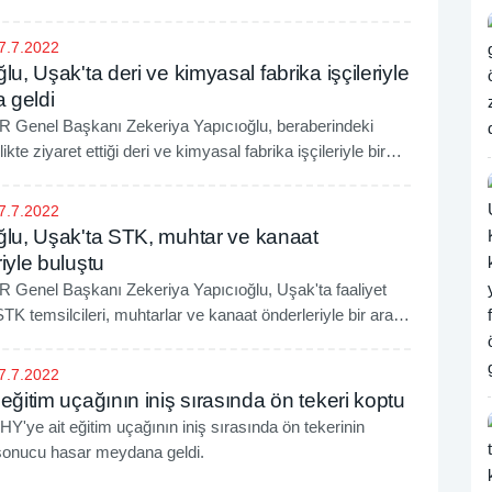
naf ziyareti gerçekleştirdi.
7.7.2022
lu, Uşak'ta deri ve kimyasal fabrika işçileriyle
a geldi
Genel Başkanı Zekeriya Yapıcıoğlu, beraberindeki
likte ziyaret ettiği deri ve kimyasal fabrika işçileriyle bir
, işçilerin sorun ve sıkıntılarını dinledi.
7.7.2022
ğlu, Uşak'ta STK, muhtar ve kanaat
iyle buluştu
Genel Başkanı Zekeriya Yapıcıoğlu, Uşak'ta faaliyet
TK temsilcileri, muhtarlar ve kanaat önderleriyle bir araya
tişarede bulundu.
7.7.2022
eğitim uçağının iniş sırasında ön tekeri koptu
HY'ye ait eğitim uçağının iniş sırasında ön tekerinin
onucu hasar meydana geldi.