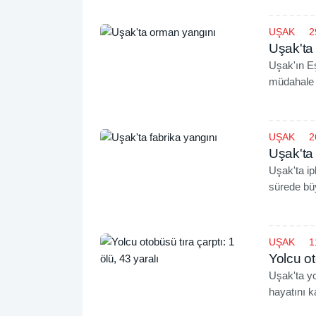
UŞAK
2
Uşak'ta
Uşak'ın E
müdahale 
UŞAK
2
Uşak'ta 
Uşak'ta ip
sürede büy
UŞAK
1
Yolcu ot
Uşak'ta y
hayatını ka