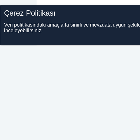
Çerez Politikası
UŞAK
7
Uşak'ta
Veri politikasındaki amaçlarla sınırlı ve mevzuata uygun şekild
​Uşak'ta b
inceleyebilirsiniz.
geçirilirke
UŞAK
1
Uşak'ta 
glikoz ö
Uşak Valil
sensörlü g
UŞAK
1
Uşak'ta
Uşak polis
zamanlı o