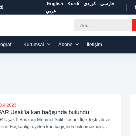
English
Kurdî
كوردی
فارسی
28
عربي
toğraf
Kurumsal
Abone
İletişim
9.4.2023
R Uşak'ta kan bağışında bulundu
Uşak İl Başkanı Mehmet Salih Tosun, İlçe Teşkilatı ve
lları Başkanlığı üyeleri kan bağışında bulunmak için
ay Kan Merkezini ziyaret etti.