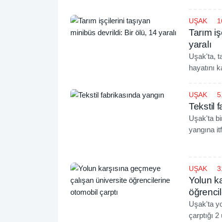
UŞAK
1
Tarım iş
yaralı
Uşak'ta, t
hayatını ka
UŞAK
5
Tekstil 
Uşak'ta bi
yangına it
UŞAK
3
Yolun k
öğrencil
Uşak'ta yo
çarptığı 2