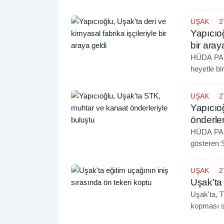
Uşak'ta es
UŞAK
2
Yapıcıoğ
bir aray
HÜDA PAR 
heyetle bir
araya geldi
UŞAK
2
Yapıcıo
önderler
HÜDA PAR 
gösteren S
gelerek is
UŞAK
2
Uşak'ta 
Uşak'ta, T
kopması s