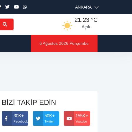
ANKARA
21.23 °C
Açık
6 Ağustos 2026 Perşembe
BİZİ TAKİP EDİN
30K+
50K+
155K+
Facebook
Twitter
Youtube