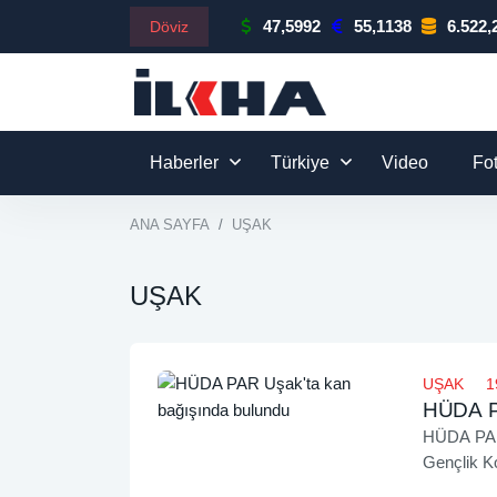
47,5992
55,1138
6.522,
Döviz
Haberler
Türkiye
Video
Fo
ANA SAYFA
UŞAK
UŞAK
UŞAK
1
HÜDA PA
HÜDA PAR 
Gençlik Ko
Uşak Kızıl