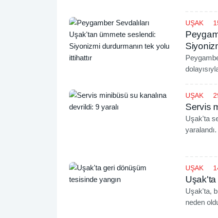
UŞAK
1
Peygamb
Siyonizm
Peygamber
dolayısıyl
Mescid-i A
işgal rejimi
UŞAK
2
Servis m
Uşak'ta se
yaralandı.
UŞAK
1
Uşak'ta
Uşak'ta, 
neden old