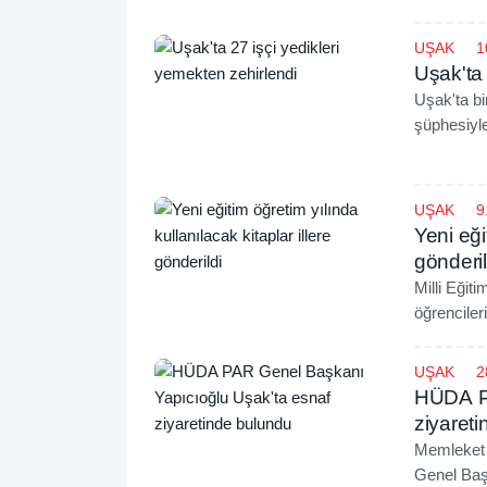
UŞAK
1
Uşak'ta 
Uşak'ta bi
şüphesiyl
UŞAK
9
Yeni eği
gönderil
Milli Eğit
öğrencileri
söyledi.
UŞAK
2
HÜDA PA
ziyaret
Memleket 
Genel Başk