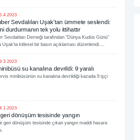
5.4.2023
er Sevdalıları Uşak'tan ümmete seslendi:
i durdurmanın tek yolu ittihattır
 Sevdalıları Derneği tarafından "Dünya Kudüs Günü"
a Uşak'ta kitlesel bir basın açıklaması düzenlendi.
ksa saldırılarının protesto edildiği açıklamada, siyonist
 tel'in edildi.
9.3.2023
inibüsü su kanalına devrildi: 9 yaralı
rvis minibüsünün su kanalına devrildiği kazada 9 işçi
4.1.2023
 geri dönüşüm tesisinde yangın
bir geri dönüşüm tesisinde çıkan yangın maddi hasara
u.