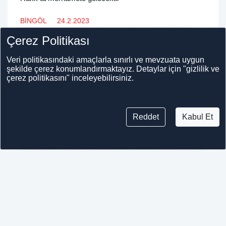
söyledi.
BİNGÖL
24.2.2023
Molla Sahap Korkutata: Halk merhamete
Çerez Politikası
gelince Hakk ta merhamete gelecektir
İTTİHAD UL ULEMA üyesi Bingöl ilim irfan medresesi
Veri politikasındaki amaçlarla sınırlı ve mevzuata uygun
şekilde çerez konumlandırmaktayız. Detaylar için "gizlilik ve
baş müderrisi Molla Sahap Korkutata, musibet
çerez politikasını" inceleyebilirsiniz.
zamanlarında dua, tövbe ve istiğfar konusunda
açıklamalarda bulundu.
Reddet
Kabul Et
ADIYAMAN
17.2.2023
Depremin yıktığı Adıyaman’da Miraç Kandili
programı düzenlendi
Kahramanmaraş merkezli depremin yıktığı
Adıyaman’da, Miraç Kandili münasebetiyle depremden
hasar görmeyen 17 camide program düzenlendi.