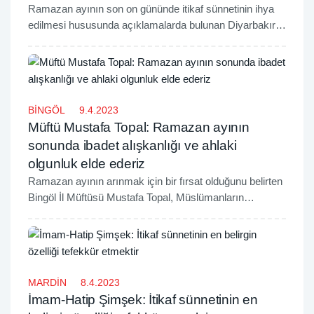
Ramazan ayının son on gününde itikaf sünnetinin ihya
edilmesi hususunda açıklamalarda bulunan Diyarbakır İl
Müftüsü Lütfü İmamoğlu, ayet ve hadisler ışığında
itikafın ehemmiyetine vurgu yaptı.
BİNGÖL
9.4.2023
Müftü Mustafa Topal: Ramazan ayının
sonunda ibadet alışkanlığı ve ahlaki
olgunluk elde ederiz
Ramazan ayının arınmak için bir fırsat olduğunu belirten
Bingöl İl Müftüsü Mustafa Topal, Müslümanların
Ramazan ayında halini tefekkür edip bu ay içerisinde
yaptıkları ibadetleri tüm zamana yaymalarını tavsiye etti.
MARDİN
8.4.2023
İmam-Hatip Şimşek: İtikaf sünnetinin en