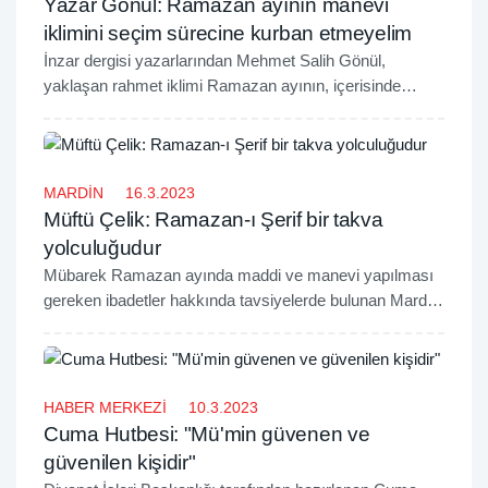
Yazar Gönül: Ramazan ayının manevi
iklimini seçim sürecine kurban etmeyelim
İnzar dergisi yazarlarından Mehmet Salih Gönül,
yaklaşan rahmet iklimi Ramazan ayının, içerisinde
bulunduğumuz seçim atmosferinin gölgesinde
kalmaması için çağrıda bulundu.
MARDİN
16.3.2023
Müftü Çelik: Ramazan-ı Şerif bir takva
yolculuğudur
Mübarek Ramazan ayında maddi ve manevi yapılması
gereken ibadetler hakkında tavsiyelerde bulunan Mardin
İl Müftüsü Ali Hayri Çelik, "Ramazan-ı Şerif takva
yolculuğudur. Rabbimizin arzuladığı yaşam biçimini
Ramazan ayı bizlere yaşatıyor." dedi.
HABER MERKEZİ
10.3.2023
Cuma Hutbesi: "Mü'min güvenen ve
güvenilen kişidir"