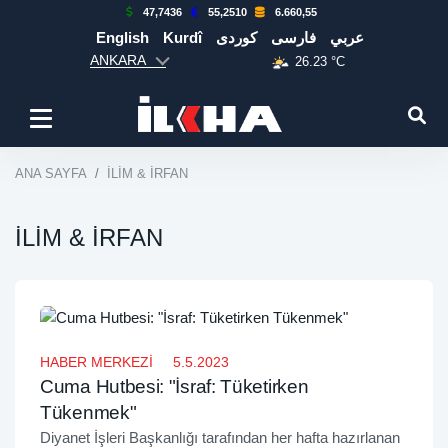
47,7436
55,2510
6.660,55
English
Kurdî
كوردی
فارسی
عربي
ANKARA
26.23 °C
ANA SAYFA
İLİM & İRFAN
İLİM & İRFAN
HABER MERKEZİ
5.5.2023
Cuma Hutbesi: "İsraf: Tüketirken
Tükenmek"
Diyanet İşleri Başkanlığı tarafından her hafta hazırlanan