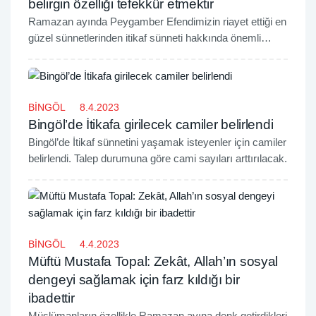
belirgin özelliği tefekkür etmektir
Ramazan ayında Peygamber Efendimizin riayet ettiği en
güzel sünnetlerinden itikaf sünneti hakkında önemli
açıklamalarda bulunan İmam-Hatip Necmeddin Şimşek,
itikaf sünnetinin en belirgin özelliğinin tefekkür etmek
olduğunu belirtti.
BİNGÖL
8.4.2023
Bingöl’de İtikafa girilecek camiler belirlendi
Bingöl’de İtikaf sünnetini yaşamak isteyenler için camiler
belirlendi. Talep durumuna göre cami sayıları arttırılacak.
BİNGÖL
4.4.2023
Müftü Mustafa Topal: Zekât, Allah’ın sosyal
dengeyi sağlamak için farz kıldığı bir
ibadettir
Müslümanların özellikle Ramazan ayına denk getirdikleri