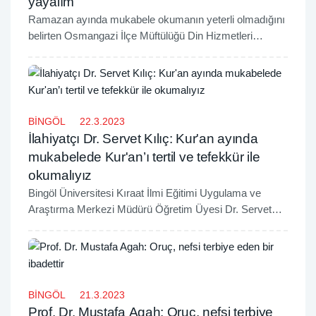
yayalım
Ramazan ayında mukabele okumanın yeterli olmadığını
belirten Osmangazi İlçe Müftülüğü Din Hizmetleri
Uzmanı Cengiz Karağaç, günlük okuduğumuz bir cüz
Kur'an-ı Kerimin meal ve tefsirini okumaya önem
göstermek gerektiğini kaydetti.
BİNGÖL
22.3.2023
İlahiyatçı Dr. Servet Kılıç: Kur'an ayında
mukabelede Kur'an’ı tertil ve tefekkür ile
okumalıyız
Bingöl Üniversitesi Kıraat İlmi Eğitimi Uygulama ve
Araştırma Merkezi Müdürü Öğretim Üyesi Dr. Servet
Kılıç, Ramazan ayında okunacak mukabele ve Kur'an’ı
anlamanın önemine dair açıklamalarda bulundu.
BİNGÖL
21.3.2023
Prof. Dr. Mustafa Agah: Oruç, nefsi terbiye