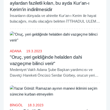
aylardan faziletli kılan, bu ayda Kur'an-ı
Kerim'in indirilmesidir
İnsanların dünyada ve ahirette Kur'an-ı Kerim ile hayat
bulacağını, mutlu olacağını belirten İTTİHADUL ULEMA
üyesi Molla Nazım Şimşek, Müslümanların Ramazan
ayında Kur'an-ı Kerim'i hayatına indirmesi gerektiğini
söyledi.
ADANA
19.3.2023
"Oruç, yeri geldiğinde helalden dahi
vazgeçme bilinci verir"
Medeniyet Vakfı Adana Şube Başkan yardımcısı ve
Davetçi Hareketi Öncüsü Serdar Gürbey, orucun yeri
geldiğinde helale dahi el uzatamama bilinci verdiğini ve
sofranın da rızkın da sahibinin Allah olduğunu öğrettiğini
belirtti.
BİNGÖL
18.3.2023