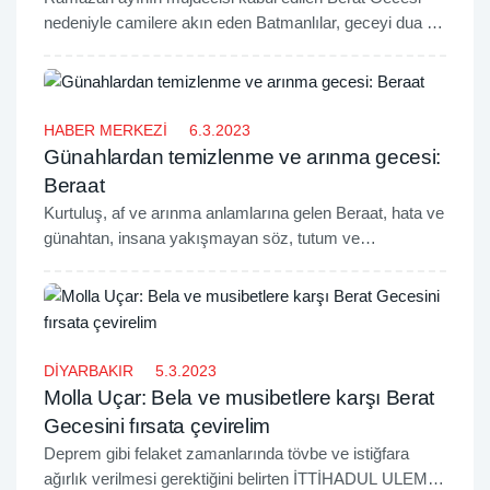
nedeniyle camilere akın eden Batmanlılar, geceyi dua ve
ibadetlerle ihya ederek, birlik ve beraberlik mesajı verdi.
HABER MERKEZİ
6.3.2023
Günahlardan temizlenme ve arınma gecesi:
Beraat
​Kurtuluş, af ve arınma anlamlarına gelen Beraat, hata ve
günahtan, insana yakışmayan söz, tutum ve
davranıştan tövbe etmek için eşsiz bir fırsattır.
DİYARBAKIR
5.3.2023
Molla Uçar: Bela ve musibetlere karşı Berat
Gecesini fırsata çevirelim
Deprem gibi felaket zamanlarında tövbe ve istiğfara
ağırlık verilmesi gerektiğini belirten İTTİHADUL ULEMA