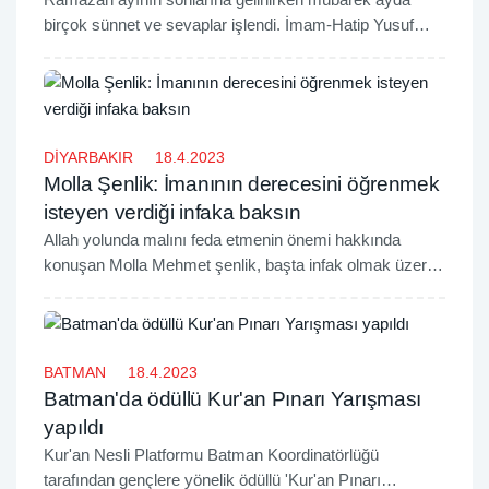
birçok sünnet ve sevaplar işlendi. İmam-Hatip Yusuf
Çevik, alışkanlık edinilen sünnetlerin Ramazan ayı
sonrası ibadetlerin devam ettirilmesi hususunda önemli
tavsiyelerde bulundu.
DİYARBAKIR
18.4.2023
Molla Şenlik: İmanının derecesini öğrenmek
isteyen verdiği infaka baksın
Allah yolunda malını feda etmenin önemi hakkında
konuşan Molla Mehmet şenlik, başta infak olmak üzere
zekât ve fitre sadakalarının imanın derecesinin
ölçülmesi hususunda önemli rol oynadığına dikkat çekti.
BATMAN
18.4.2023
Batman'da ödüllü Kur'an Pınarı Yarışması
yapıldı
Kur'an Nesli Platformu Batman Koordinatörlüğü
tarafından gençlere yönelik ödüllü 'Kur'an Pınarı