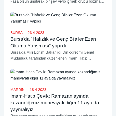
kaza olsun unutarak bir şey yiyip içmek orucu bozmaz."
diye belirtti.
BURSA
26.4.2023
Bursa'da "Hafızlık ve Genç Bilaller Ezan
Okuma Yarışması" yapıldı
Bursa'da Milli Eğitim Bakanlığı Din öğretimi Genel
Müdürlüğü tarafından düzenlenen İmam Hatip
Ortaokulları arası "Genç Muhafızlar Hafızlık ve Genç
Bilaller Ezan Okuma Yarışması" düzenlendi.
MARDİN
18.4.2023
İmam-Hatip Çevik: Ramazan ayında
kazandığımız maneviyatı diğer 11 aya da
yaymalıyız
Ramazan ayının sonlarına gelinirken mübarek ayda