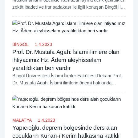
zekât ibadeti ve fıtır sadakası ile ilgili konuşan Bingöl İl
Müftüsü Mustafa Topal, Allah'ın zekatı sosyal dengeyi
sağlamak için farz kıldığını belirtti.
BİNGÖL
1.4.2023
Prof. Dr. Mustafa Agah: İslami ilimlere olan
ihtiyacımız Hz. Âdem aleyhisselam
yaratıldıktan beri vardır
Bingöl Üniversitesi İslami İlimler Fakültesi Dekanı Prof.
Dr. Mustafa Agah, İslami ilimlerin önemi hakkında
açıklamalarda bulundu.
MALATYA
1.4.2023
Yapıcıoğlu, deprem bölgesinde ders alan
çocukların Kur'an-ı Kerim halkasına katıldı