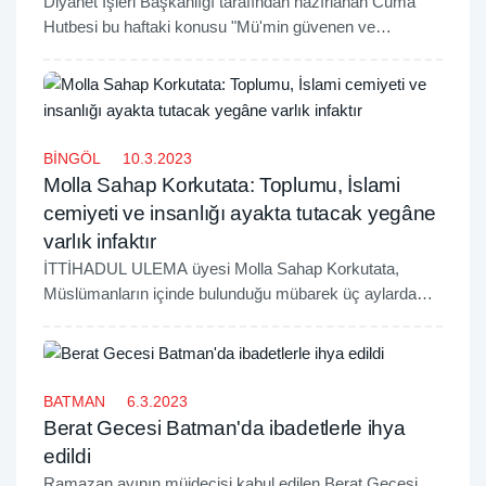
Diyanet İşleri Başkanlığı tarafından hazırlanan Cuma
Hutbesi bu haftaki konusu "Mü'min güvenen ve
güvenilen kişidir" oldu.
BİNGÖL
10.3.2023
Molla Sahap Korkutata: Toplumu, İslami
cemiyeti ve insanlığı ayakta tutacak yegâne
varlık infaktır
İTTİHADUL ULEMA üyesi Molla Sahap Korkutata,
Müslümanların içinde bulunduğu mübarek üç aylarda
infaklarını arttırarak devam etmesi ve özellikle
depremzede ve medreseler başta olmak üzere bu
alanlarda infak etmenin önemine vurgu yaptı.
BATMAN
6.3.2023
Berat Gecesi Batman'da ibadetlerle ihya
edildi
Ramazan ayının müjdecisi kabul edilen Berat Gecesi