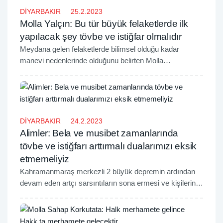
DİYARBAKIR
25.2.2023
Molla Yalçın: Bu tür büyük felaketlerde ilk
yapılacak şey tövbe ve istiğfar olmalıdır
Meydana gelen felaketlerde bilimsel olduğu kadar
manevi nedenlerinde olduğunu belirten Molla
Abdülkuddüs Yalçın, afet ve musibetlerde yapılması
gereken amellerin başında tövbe ve istiğfarın geldiğini
söyledi.
DİYARBAKIR
24.2.2023
Alimler: Bela ve musibet zamanlarında
tövbe ve istiğfarı arttırmalı dualarımızı eksik
etmemeliyiz
Kahramanmaraş merkezli 2 büyük depremin ardından
devam eden artçı sarsıntıların sona ermesi ve kişilerin
günahlardan arınabilmesi hususunda özellikle bu süreçte
daha fazla tövbe ve istiğfara ağırlık verilmesi gerektiğini
belirten alimler, ihlâsla yapılan duaların kabul olduğunu