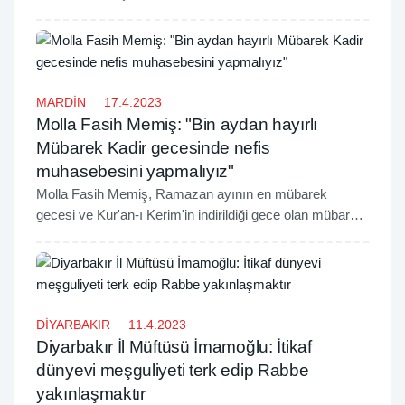
Yarışması' yapıldı.
MARDİN
17.4.2023
Molla Fasih Memiş: "Bin aydan hayırlı
Mübarek Kadir gecesinde nefis
muhasebesini yapmalıyız"
Molla Fasih Memiş, Ramazan ayının en mübarek
gecesi ve Kur'an-ı Kerim'in indirildiği gece olan mübarek
Kadir gecesi hakkında önemli tavsiyelerde bulunarak,
Kadir gecesinin uyanık bir gönülle geçirilmesini tavsiye
etti.
DİYARBAKIR
11.4.2023
Diyarbakır İl Müftüsü İmamoğlu: İtikaf
dünyevi meşguliyeti terk edip Rabbe
yakınlaşmaktır