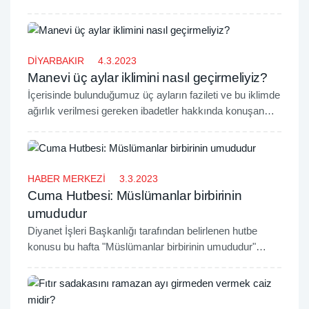
Yönetim Kurulu Üyesi Molla Remzi Uçar, Berat
Gecesinin bunun için büyük bir fırsat olduğunun altını
çizdi.
DİYARBAKIR
4.3.2023
Manevi üç aylar iklimini nasıl geçirmeliyiz?
​​​​​​​İçerisinde bulunduğumuz üç ayların fazileti ve bu iklimde
ağırlık verilmesi gereken ibadetler hakkında konuşan
İTTİHADUL ULEMA Üyesi Molla Vahdettin Kaya, terk
edilmesi ve arındırılması gereken konulara dikkat çekti.
HABER MERKEZİ
3.3.2023
Cuma Hutbesi: Müslümanlar birbirinin
umududur
Diyanet İşleri Başkanlığı tarafından belirlenen hutbe
konusu bu hafta "Müslümanlar birbirinin umududur"
konusu oldu.