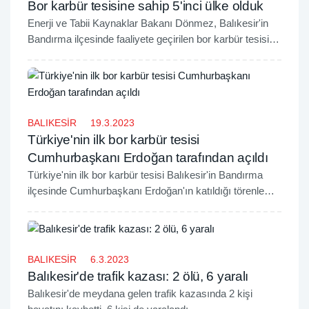
Bor karbür tesisine sahip 5'inci ülke olduk
Enerji ve Tabii Kaynaklar Bakanı Dönmez, Balıkesir'in
Bandırma ilçesinde faaliyete geçirilen bor karbür tesisi ile
ilgili olarak, "Yıllık 1000 ton kapasiteye sahip bor karbür
tesisiyle ülkemiz bu alanda dünyanın sayılı ülkeleri
arasına giriyor. 4 ülke vardı bu ürünü üreten. Şimdi artık
5'inci ülke olarak Türkiye de var" dedi.
BALIKESİR
19.3.2023
Türkiye'nin ilk bor karbür tesisi
Cumhurbaşkanı Erdoğan tarafından açıldı
Türkiye'nin ilk bor karbür tesisi Balıkesir'in Bandırma
ilçesinde Cumhurbaşkanı Erdoğan'ın katıldığı törenle
faaliyete başladı.
BALIKESİR
6.3.2023
Balıkesir'de trafik kazası: 2 ölü, 6 yaralı
Balıkesir'de meydana gelen trafik kazasında 2 kişi