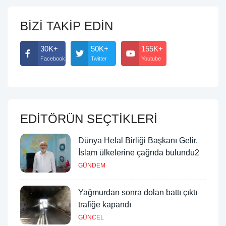
BİZİ TAKİP EDİN
30K+
50K+
155K+
Facebook
Twitter
Youtube
EDİTÖRÜN SEÇTİKLERİ
Dünya Helal Birliği Başkanı Gelir,
İslam ülkelerine çağrıda bulundu2
GÜNDEM
Yağmurdan sonra dolan battı çıktı
trafiğe kapandı
GÜNCEL