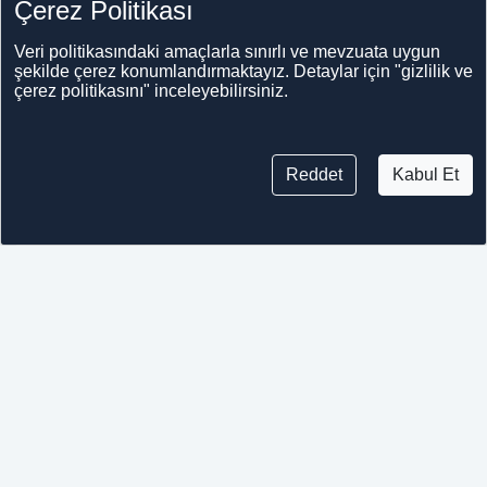
Çerez Politikası
volkanik taşlara Asur tabletlerini işliyor
Veri politikasındaki amaçlarla sınırlı ve mevzuata uygun
şekilde çerez konumlandırmaktayız. Detaylar için "gizlilik ve
çerez politikasını" inceleyebilirsiniz.
RÖPORTAJ
YKS'ye girecek öğrenciler son zamanı
Reddet
Kabul Et
nasıl değerlendirmeli?
RÖPORTAJ
Emlak Uzmanı Topal: Kiraya dönük
konutların yapılmasıyla fahiş kiraların
önüne geçilebilir