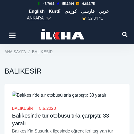
47,7066
55,1494
6.662,75
English
Kurdî
كوردی
فارسی
عربي
ANKARA
32.34 °C
ANA SAYFA
BALIKESİR
BALIKESİR
BALIKESİR
5.5.2023
Balıkesir'de tur otobüsü tırla çarpıştı: 33
yaralı
Balıkesir'in Susurluk ilçesinde öğrencileri taşıyan tur