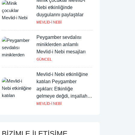
Minik çocuklar Mevlid-i
Nebi etkinliğinde
duygularını paylaştılar
MEVLİD-İ NEBİ
Peygamber sevdalısı
miniklerden anlamlı
Mevlid-i Nebi mesajları
GÜNCEL
Mevlid-i Nebi etkinliğine
katılan Peygamber
aşıkları: Etkinliğe
gelmeye değdi, inşallah
devamı gelir
MEVLİD-İ NEBİ
BİZİMLE İLETİŞİME