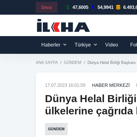
47,6005
54,9941
6.493,
Döviz
Haberler
Türkiye
Video
Fo
ANA SAYFA
GÜNDEM
Dünya Helal Birliği Başkanı 
17.07.2023 16:01:59
HABER MERKEZİ
Dünya Helal Birliği
ülkelerine çağrıda
GÜNDEM