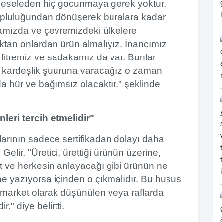
 meseleden hiç gocunmaya gerek yoktur.
opluluğundan dönüşerek buralara kadar
ramızda ve çevremizdeki ülkelere
raktan onlardan ürün almalıyız. İnancımız
 fitremiz ve sadakamız da var. Bunlar
i kardeşlik şuuruna varacağız o zaman
hür ve bağımsız olacaktır." şeklinde
nleri tercih etmelidir"
allarının sadece sertifikadan dolayı daha
Gelir, "Üretici, ürettiği ürünün üzerine,
net ve herkesin anlayacağı gibi ürünün ne
ne yazıyorsa içinden o çıkmalıdır. Bu husus
l market olarak düşünülen veya raflarda
ir." diye belirtti.