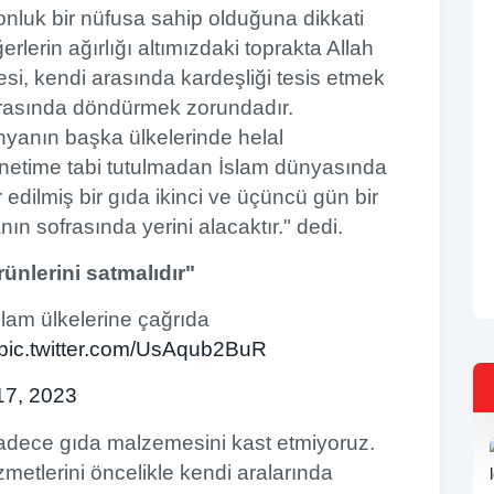
onluk bir nüfusa sahip olduğuna dikkati
lerin ağırlığı altımızdaki toprakta Allah
esi, kendi arasında kardeşliği tesis etmek
 arasında döndürmek zorundadır.
nyanın başka ülkelerinde helal
 denetime tabi tutulmadan İslam dünyasında
edilmiş bir gıda ikinci ve üçüncü gün bir
n sofrasında yerini alacaktır." dedi.
ünlerini satmalıdır"
slam ülkelerine çağrıda
pic.twitter.com/UsAqub2BuR
17, 2023
adece gıda malzemesini kast etmiyoruz.
zmetlerini öncelikle kendi aralarında