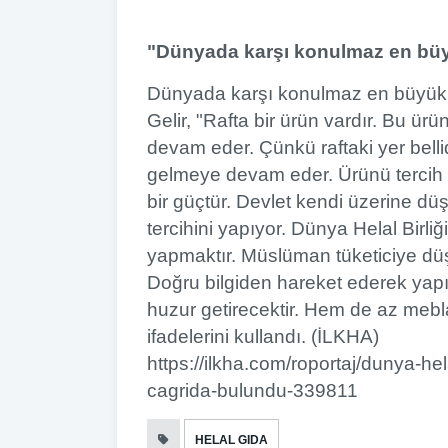
"Dünyada karşı konulmaz en büy
Dünyada karşı konulmaz en büyük 
Gelir, "Rafta bir ürün vardır. Bu ür
devam eder. Çünkü raftaki yer belli
gelmeye devam eder. Ürünü tercih et
bir güçtür. Devlet kendi üzerine düş
tercihini yapıyor. Dünya Helal Birli
yapmaktır. Müslüman tüketiciye düş
Doğru bilgiden hareket ederek yapıl
huzur getirecektir. Hem de az mebla
ifadelerini kullandı. (İLKHA)
https://ilkha.com/roportaj/dunya-hela
cagrida-bulundu-339811
HELAL GIDA