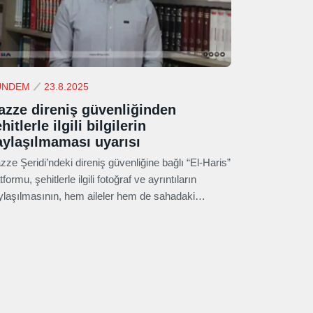
ÜNDEM
23.8.2025
azze direniş güvenliğinden
hitlerle ilgili bilgilerin
aylaşılmaması uyarısı
zze Şeridi’ndeki direniş güvenliğine bağlı “El-Haris”
tformu, şehitlerle ilgili fotoğraf ve ayrıntıların
ylaşılmasının, hem aileler hem de sahadaki
enişçiler için ciddi güvenlik riski oluşturduğunu
rtti.