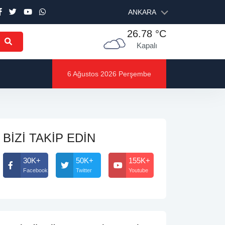
ANKARA
26.78 °C
Kapalı
6 Ağustos 2026 Perşembe
BİZİ TAKİP EDİN
30K+
50K+
155K+
Facebook
Twitter
Youtube