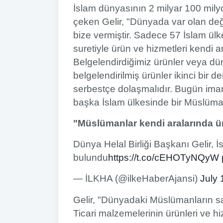
İslam dünyasının 2 milyar 100 mily
çeken Gelir, "Dünyada var olan değer
bize vermiştir. Sadece 57 İslam ülk
suretiyle ürün ve hizmetleri kendi
Belgelendirdiğimiz ürünler veya dü
belgelendirilmiş ürünler ikinci bir
serbestçe dolaşmalıdır. Bugün imar 
başka İslam ülkesinde bir Müslümanı
"Müslümanlar kendi aralarında ür
Dünya Helal Birliği Başkanı Gelir, İ
bulundu
https://t.co/cEHOTyNQyW
— İLKHA (@ilkeHaberAjansi)
July 
Gelir, "Dünyadaki Müslümanların s
Ticari malzemelerinin ürünleri ve hi