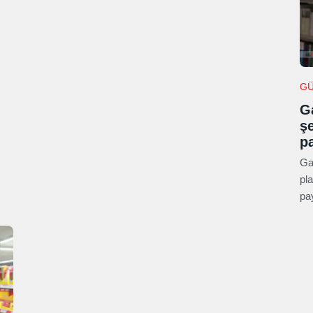
G
G
şe
p
Ga
pla
pa
dir
beli